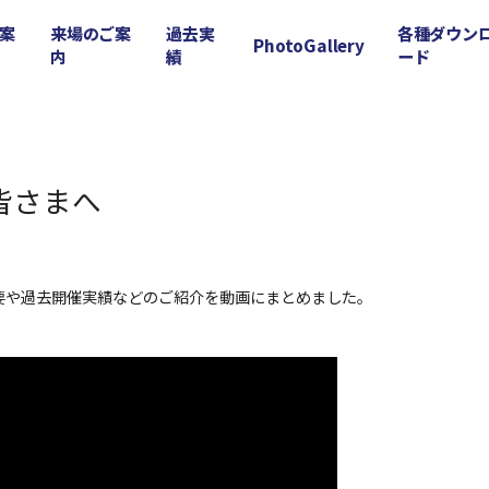
案
来場のご案
過去実
各種ダウン
PhotoGallery
内
績
ード
皆さまへ
概要や過去開催実績などのご紹介を動画にまとめました。