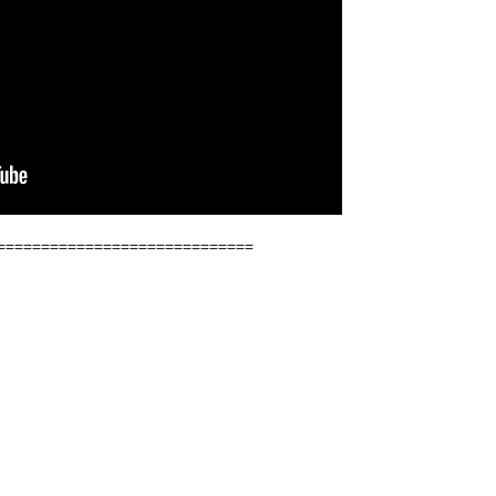
=============================